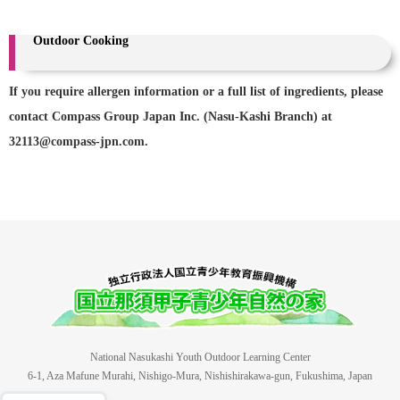
Outdoor Cooking
If you require allergen information or a full list of ingredients, please
contact Compass Group Japan Inc. (Nasu-Kashi Branch) at
32113@compass-jpn.com.
National Nasukashi Youth Outdoor Learning Center
6-1, Aza Mafune Murahi, Nishigo-Mura, Nishishirakawa-gun, Fukushima, Japan
日本語