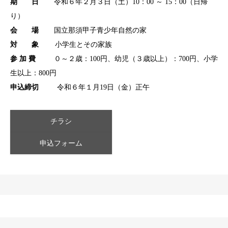
期 日
令和６年２月３日（土）10：00 ～ 15：00（日帰
り）
会 場
国立那須甲子青少年自然の家
対 象
小学生とその家族
参 加 費
０～２歳：100円、幼児（３歳以上）：700円、小学
生以上：800円
申込締切
令和６年１月19日（金）正午
チラシ
申込フォーム